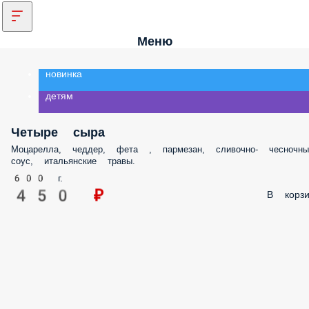
Меню
новинка
детям
Четыре сыра
Моцарелла, чеддер, фета , пармезан, сливочно- чесночны
соус, итальянские травы.
600 г.
450 ₽
В корзи