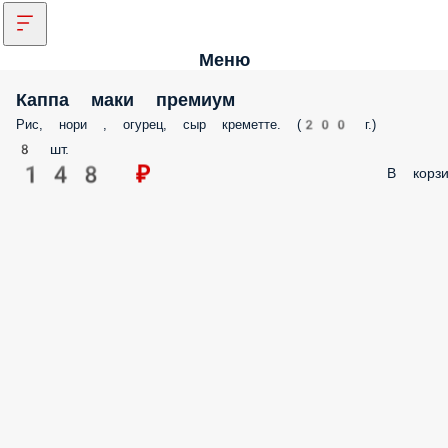
Меню
Каппа маки премиум
Рис, нори , огурец, сыр креметте. (200 г.)
8 шт.
148 ₽
В корзи