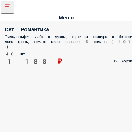
Меню
Сет Романтика
Филадельфия лайт с луком, тортилья темпура с беконо
лава гриль, томато маки, евразия 5 роллов ( 10
г.)
40 шт.
1 188 ₽
В корзи